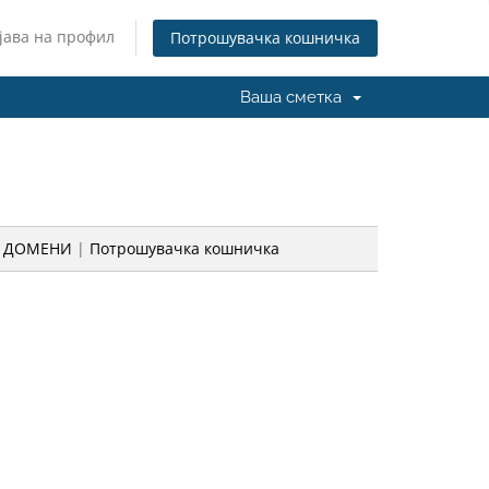
јава на профил
Потрошувачка кошничка
Ваша сметка
А ДОМЕНИ
|
Потрошувачка кошничка