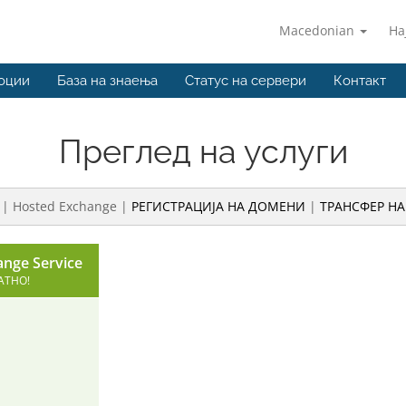
Macedonian
На
оции
База на знаења
Статус на сервери
Контакт
Преглед на услуги
| Hosted Exchange |
РЕГИСТРАЦИЈА НА ДОМЕНИ
|
ТРАНСФЕР Н
nge Service
АТНО!