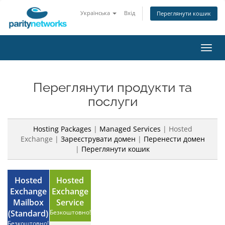
Українська
Вхід
Переглянути кошик
Пере
наві
Переглянути продукти та
послуги
Hosting Packages
|
Managed Services
| Hosted
Exchange |
Зареєструвати домен
|
Перенести домен
|
Переглянути кошик
Hosted
Hosted
Exchange
Exchange
Mailbox
Service
(Standard)
Безкоштовно!
Безкоштовно!